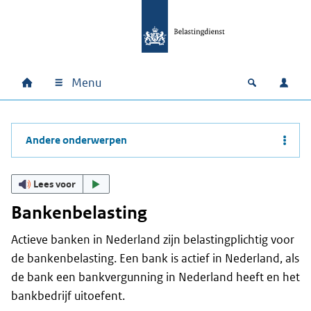
Ga naar hoofdinhoud
Ga direct naar hoofdnavigatie
Ga direct naar footer
Menu
Home
Open zoek
Inlo
Hoofdnavigatie
Andere onderwerpen
Lees voor
Bankenbelasting
Actieve banken in Nederland zijn belastingplichtig voor
de bankenbelasting. Een bank is actief in Nederland, als
de bank een bankvergunning in Nederland heeft en het
bankbedrijf uitoefent.