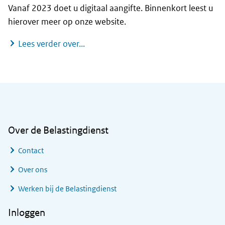
Vanaf 2023 doet u digitaal aangifte. Binnenkort leest u
hierover meer op onze website.
Aangifte en betalen van bankenbelas
Lees verder over...
Algemene informatie
Over de Belastingdienst
Contact
Over ons
Werken bij de Belastingdienst
Inloggen