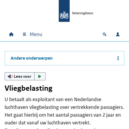
Ga naar hoofdinhoud
Ga direct naar hoofdnavigatie
Ga direct naar footer
Menu
Home
Open zoek
Inlo
Hoofdnavigatie
Andere onderwerpen
Lees voor
Vliegbelasting
U betaalt als exploitant van een Nederlandse
luchthaven vliegbelasting over vertrekkende passagiers.
Het gaat hierbij om het aantal passagiers van 2 jaar en
ouder dat vanaf uw luchthaven vertrekt.