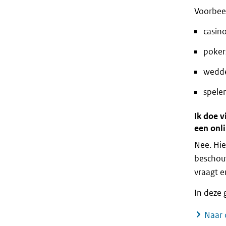
Voorbeel
casin
poker
wedd
spele
Ik doe v
een onl
Nee. Hie
beschouw
vraagt e
In deze 
Naar 