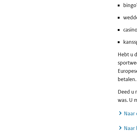
bingo
wedd
casino
kanss
Hebt u d
sportwe
Europese
betalen.
Deed u m
was. U m
Naar 
Naar 