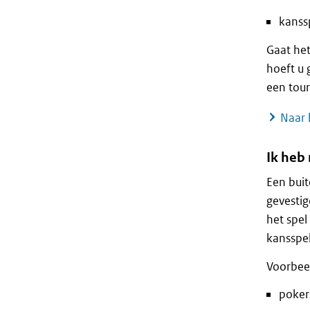
kanss
Gaat het
hoeft u 
een tour
Naar 
Ik heb
Een buit
gevestig
het spel
kansspel
Voorbeel
poker