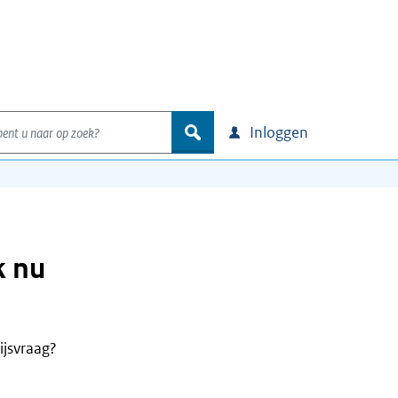
nt u naar op zoek?
zoek
Inloggen
k nu
ijsvraag?