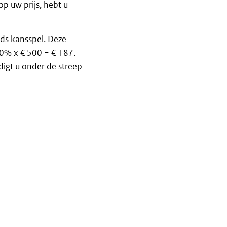
p uw prijs, hebt u
ds kansspel. Deze
80% x € 500 = € 187.
digt u onder de streep