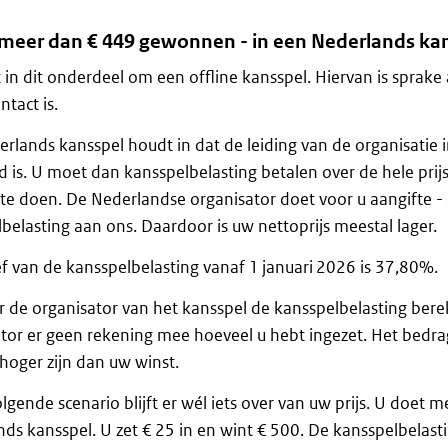
 meer dan € 449 gewonnen - in een Nederlands ka
 in dit onderdeel om een offline kansspel. Hiervan is sprake al
ntact is.
rlands kansspel houdt in dat de leiding van de organisatie 
d is. U moet dan kansspelbelasting betalen over de hele prij
f te doen. De Nederlandse organisator doet voor u aangifte -
belasting aan ons. Daardoor is uw nettoprijs meestal lager.
ef van de kansspelbelasting vanaf 1 januari 2026 is 37,80%.
de organisator van het kansspel de kansspelbelasting bere
tor er geen rekening mee hoeveel u hebt ingezet. Het bedra
hoger zijn dan uw winst.
olgende scenario blijft er wél iets over van uw prijs. U doet 
ds kansspel. U zet € 25 in en wint € 500. De kansspelbelast