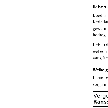
Ik heb
Deed u 
Nederlan
gewonnen
bedrag, 
Hebt u 
wel een 
aangifte
Welke g
U kunt 
vergunni