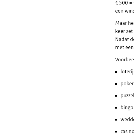
€ 500 = 
een wins
Maar he
keer zet
Nadat de
met een 
Voorbeel
loteri
poker
puzzel
bingo
wedd
casino