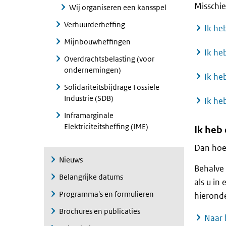
Misschie
Wij organiseren een kansspel
Verhuurderheffing
Ik he
Mijnbouwheffingen
Ik he
Overdrachtsbelasting (voor
ondernemingen)
Ik he
Solidariteitsbijdrage Fossiele
Industrie (SDB)
Ik he
Inframarginale
Elektriciteitsheffing (IME)
Ik heb
Dan hoef
Nieuws
Behalve 
Belangrijke datums
als u i
Programma's en formulieren
hieronde
Brochures en publicaties
Naar 