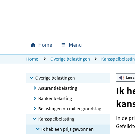
Ga naar hoofdinhoud
Ga direct naar hoofdnavigatie
Ga direct naar footer
Home
Menu
Hoofdnavigatie
U bevindt zich hier:
Home
Overige belastingen
Kansspelbelasti
Lees
Overige belastingen
Assurantiebelasting
Ik h
Bankenbelasting
kans
Belastingen op milieugrondslag
In de pr
Kansspelbelasting
Gefelici
Ik heb een prijs gewonnen