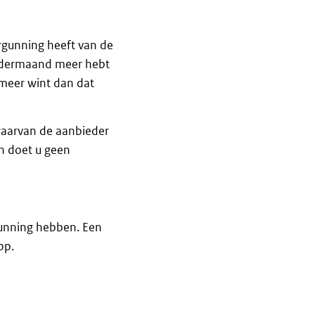
rgunning heeft van de
endermaand meer hebt
 meer wint dan dat
waarvan de aanbieder
n doet u geen
unning hebben. Een
pp.