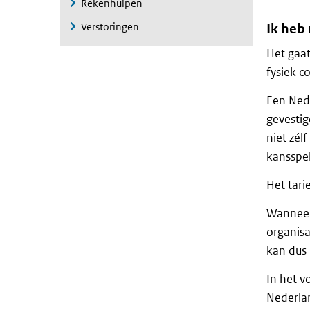
Rekenhulpen
Verstoringen
Ik heb
Het gaat
fysiek co
Een Nede
gevestig
niet zél
kansspel
Het tari
Wanneer 
organisa
kan dus 
In het v
Nederlan