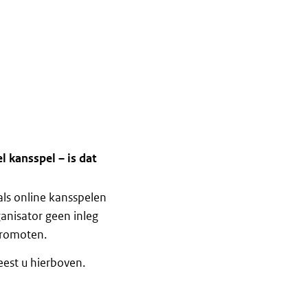
l kansspel – is dat
ls online kansspelen
anisator geen inleg
promoten.
eest u hierboven.