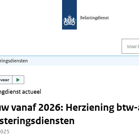
Waar be
eringsdiensten
 voor
ngdienst actueel
w vanaf 2026: Herziening btw-a
steringsdiensten
2025