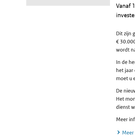
Vanaf 1
investe
Dit zijn
€ 30.000
wordt na
In de he
het jaar
moet u e
De nieuw
Het mom
dienst w
Meer inf
Meer 