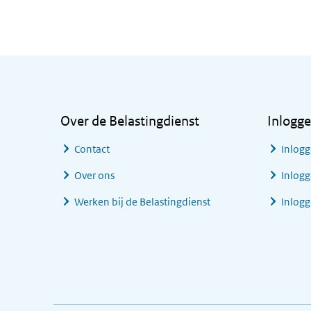
Algemene informatie
Over de Belastingdienst
Inlogg
Contact
Inlogg
Over ons
Inlogg
Werken bij de Belastingdienst
Inlog