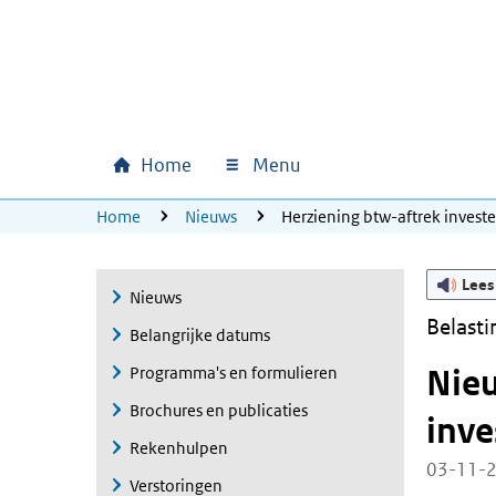
Ga naar hoofdinhoud
Ga direct naar hoofdnavigatie
Ga direct naar footer
Home
Menu
Hoofdnavigatie
U bevindt zich hier:
Home
Nieuws
Herziening btw-aftrek invest
Lees
Nieuws
Belasti
Belangrijke datums
Programma's en formulieren
Nieu
Brochures en publicaties
inve
Rekenhulpen
03-11-
Verstoringen