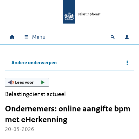
Ga naar hoofdinhoud
Ga direct naar hoofdnavigatie
Ga direct naar footer
Menu
Home
Open zoek
Inlo
Hoofdnavigatie
Andere onderwerpen
Lees voor
Belastingdienst actueel
Ondernemers: online aangifte bpm
met eHerkenning
20-05-2026