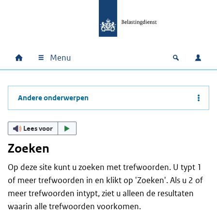
Ga naar hoofdinhoud
Ga direct naar hoofdnavigatie
Ga direct naar footer
Menu
Home
Open zoek
Inlo
Hoofdnavigatie
Andere onderwerpen
Lees voor
Zoeken
Op deze site kunt u zoeken met trefwoorden. U typt 1
of meer trefwoorden in en klikt op 'Zoeken'. Als u 2 of
meer trefwoorden intypt, ziet u alleen de resultaten
waarin alle trefwoorden voorkomen.