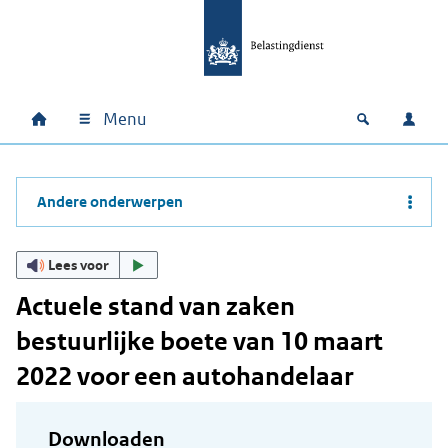
Ga naar hoofdinhoud
Ga direct naar hoofdnavigatie
Ga direct naar footer
Menu
Home
Open zoek
Inlo
Hoofdnavigatie
Andere onderwerpen
Lees voor
Actuele stand van zaken
bestuurlijke boete van 10 maart
2022 voor een autohandelaar
Downloaden