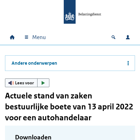
Ga naar hoofdinhoud
Ga direct naar hoofdnavigatie
Ga direct naar footer
Menu
Home
Open zoek
Inlo
Hoofdnavigatie
Andere onderwerpen
Lees voor
Actuele stand van zaken
bestuurlijke boete van 13 april 2022
voor een autohandelaar
Downloaden