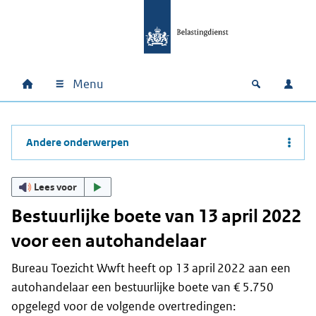
Ga naar hoofdinhoud
Ga direct naar hoofdnavigatie
Ga direct naar footer
Menu
Home
Open zoek
Inlo
Hoofdnavigatie
Andere onderwerpen
Lees voor
Bestuurlijke boete van 13 april 2022
voor een autohandelaar
Bureau Toezicht Wwft heeft op 13 april 2022 aan een
autohandelaar een bestuurlijke boete van € 5.750
opgelegd voor de volgende overtredingen: