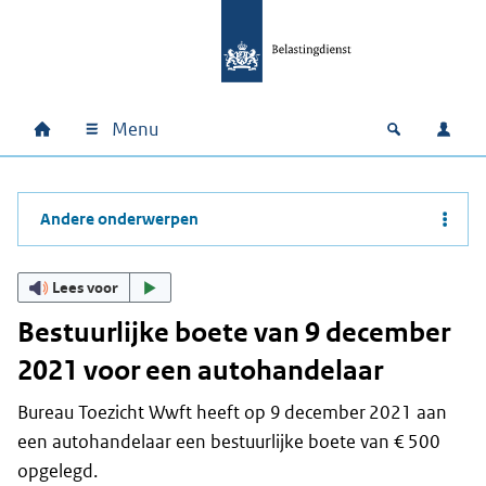
Ga naar hoofdinhoud
Ga direct naar hoofdnavigatie
Ga direct naar footer
Menu
Home
Open zoek
Inlo
Hoofdnavigatie
Andere onderwerpen
Lees voor
Bestuurlijke boete van 9 december
2021 voor een autohandelaar
Bureau Toezicht Wwft heeft op 9 december 2021 aan
een autohandelaar een bestuurlijke boete van € 500
opgelegd.