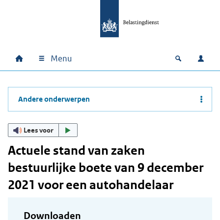
Ga naar hoofdinhoud
Ga direct naar hoofdnavigatie
Ga direct naar footer
Menu
Home
Open zoek
Inlo
Hoofdnavigatie
Andere onderwerpen
Lees voor
Actuele stand van zaken
bestuurlijke boete van 9 december
2021 voor een autohandelaar
Downloaden