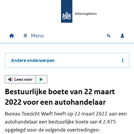
Ga naar hoofdinhoud
Ga direct naar hoofdnavigatie
Ga direct naar footer
Menu
Home
Open zoek
Inlo
Hoofdnavigatie
Andere onderwerpen
Lees voor
Bestuurlijke boete van 22 maart
2022 voor een autohandelaar
Bureau Toezicht Wwft heeft op 22 maart 2022 aan een
autohandelaar een bestuurlijke boete van € 2.475
opgelegd voor de volgende overtredingen: