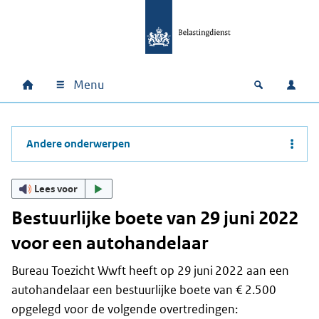
Ga naar hoofdinhoud
Ga direct naar hoofdnavigatie
Ga direct naar footer
Menu
Home
Open zoek
Inlo
Hoofdnavigatie
Andere onderwerpen
Lees voor
Bestuurlijke boete van 29 juni 2022
voor een autohandelaar
Bureau Toezicht Wwft heeft op 29 juni 2022 aan een
autohandelaar een bestuurlijke boete van € 2.500
opgelegd voor de volgende overtredingen: