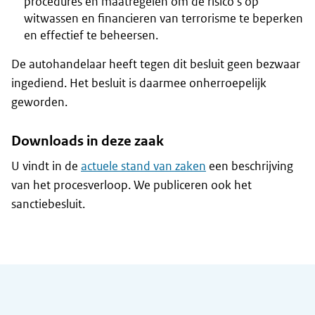
procedures en maatregelen om de risico's op
witwassen en financieren van terrorisme te beperken
en effectief te beheersen.
De autohandelaar heeft tegen dit besluit geen bezwaar
ingediend. Het besluit is daarmee onherroepelijk
geworden.
Downloads in deze zaak
U vindt in de
actuele stand van zaken
een beschrijving
van het procesverloop. We publiceren ook het
sanctiebesluit.
Algemene informatie