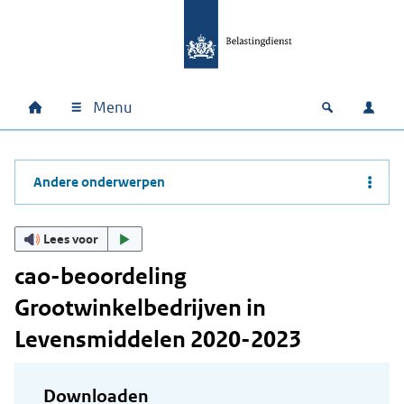
Ga naar hoofdinhoud
Ga direct naar hoofdnavigatie
Ga direct naar footer
Menu
Home
Open zoek
Inlo
Hoofdnavigatie
Andere onderwerpen
Lees voor
cao-beoordeling
Grootwinkelbedrijven in
Levensmiddelen 2020-2023
Downloaden