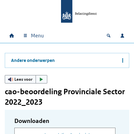
Ga naar hoofdinhoud
Ga direct naar hoofdnavigatie
Ga direct naar footer
Menu
Home
Open zoek
Inlo
Hoofdnavigatie
Andere onderwerpen
Lees voor
cao-beoordeling Provinciale Sector
2022_2023
Downloaden