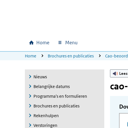
Ga naar hoofdinhoud
Ga direct naar hoofdnavigatie
Ga direct naar footer
Home
Menu
Hoofdnavigatie
U bevindt zich hier:
Home
Brochures en publicaties
Cao-beoord
Lees
Nieuws
cao-
Belangrijke datums
Programma's en formulieren
Brochures en publicaties
Do
Rekenhulpen
Verstoringen