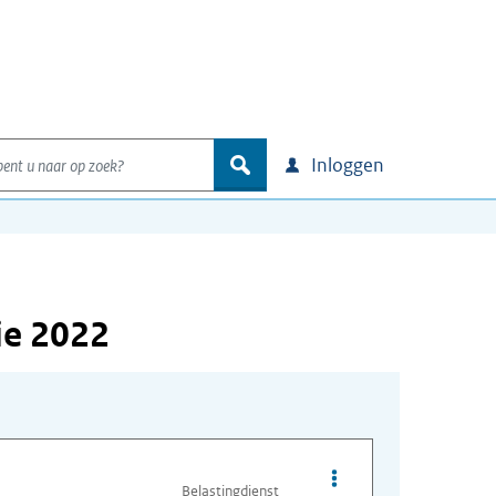
nt u naar op zoek?
zoek
Inloggen
ie 2022
Opties van bestand c
Belastingdienst