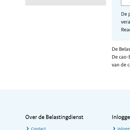
De p
vera
Read
De Belas
De cao-b
van de 
Algemene informatie
Over de Belastingdienst
Inlogg
Contact
Inlogg