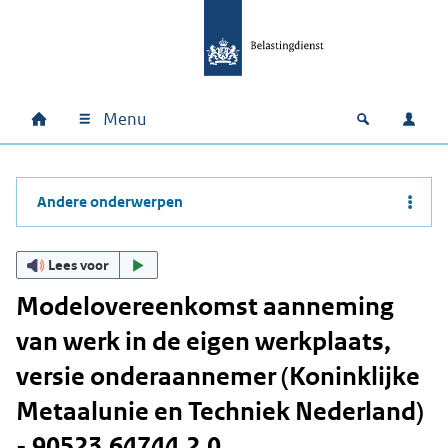
Ga naar hoofdinhoud
Ga direct naar hoofdnavigatie
Ga direct naar footer
Menu
Home
Open zoek
Inlo
Hoofdnavigatie
Andere onderwerpen
Lees voor
Modelovereenkomst aanneming
van werk in de eigen werkplaats,
versie onderaannemer (Koninklijke
Metaalunie en Techniek Nederland)
- 90523.64744.2.0