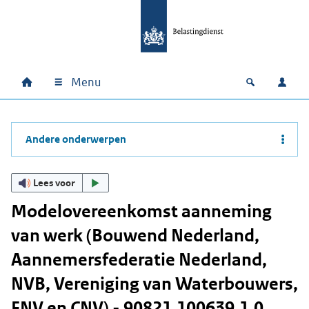
Ga naar hoofdinhoud
Ga direct naar hoofdnavigatie
Ga direct naar footer
Menu
Home
Open zoek
Inlo
Hoofdnavigatie
Andere onderwerpen
Lees voor
Modelovereenkomst aanneming
van werk (Bouwend Nederland,
Aannemersfederatie Nederland,
NVB, Vereniging van Waterbouwers,
FNV en CNV) - 90821.100639.1.0