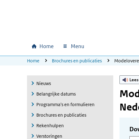
Ga naar hoofdinhoud
Ga direct naar hoofdnavigatie
Ga direct naar footer
Home
Menu
Hoofdnavigatie
U bevindt zich hier:
Home
Brochures en publicaties
Modeloveree
Lees
Nieuws
Mode
Belangrijke datums
Nede
Programma's en formulieren
Brochures en publicaties
Rekenhulpen
Do
Verstoringen