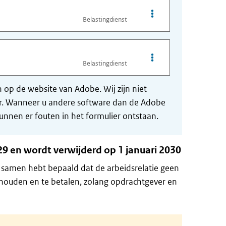
Opties van bestand Mo
Belastingdienst
Opties van bestand Mo
Belastingdienst
op de website van Adobe. Wij zijn niet
der. Wanneer u andere software dan de Adobe
nnen er fouten in het formulier ontstaan.
9 en wordt verwijderd op 1 januari 2030
samen hebt bepaald dat de arbeidsrelatie geen
 houden en te betalen, zolang opdrachtgever en