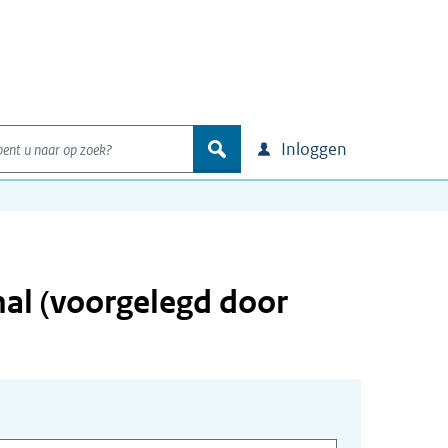
nt u naar op zoek?
zoek
Inloggen
al (voorgelegd door