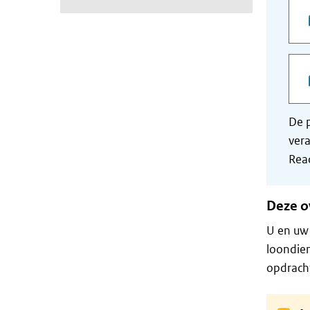
De p
vera
Read
Deze o
U en uw
loondien
opdrach