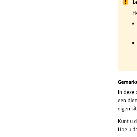
L
H
Gemarke
In deze 
een dien
eigen sit
Kunt u d
Hoe u da