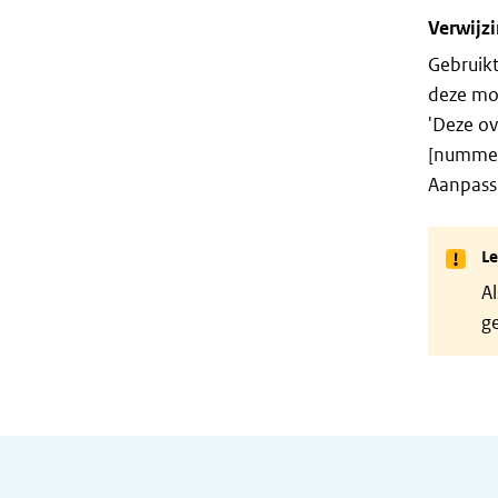
Verwijz
Gebruik
deze mo
'Deze ov
[nummer
Aanpassi
Le
Al
g
Algemene informatie