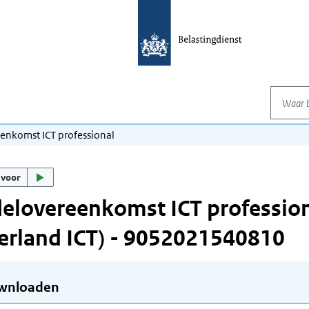
Waar be
nkomst ICT professional
 voor
lovereenkomst ICT profession
rland ICT) - 9052021540810
wnloaden