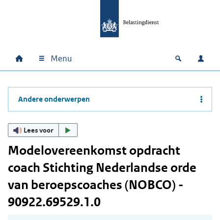
Ga naar hoofdinhoud
Ga direct naar hoofdnavigatie
Ga direct naar footer
Menu
Home
Open zoek
Inlo
Hoofdnavigatie
Andere onderwerpen
Lees voor
Modelovereenkomst opdracht
coach Stichting Nederlandse orde
van beroepscoaches (NOBCO) -
90922.69529.1.0