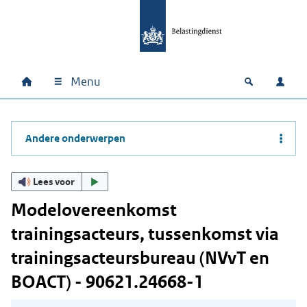
Ga naar hoofdinhoud
Ga direct naar hoofdnavigatie
Ga direct naar footer
Menu
Home
Open zoek
Inlo
Hoofdnavigatie
Andere onderwerpen
Lees voor
Modelovereenkomst
trainingsacteurs, tussenkomst via
trainingsacteursbureau (NVvT en
BOACT) - 90621.24668-1