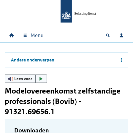
Ga naar hoofdinhoud
Ga direct naar hoofdnavigatie
Ga direct naar footer
Menu
Home
Open zoek
Inlo
Hoofdnavigatie
Andere onderwerpen
Lees voor
Modelovereenkomst zelfstandige
professionals (Bovib) -
91321.69656.1
Downloaden