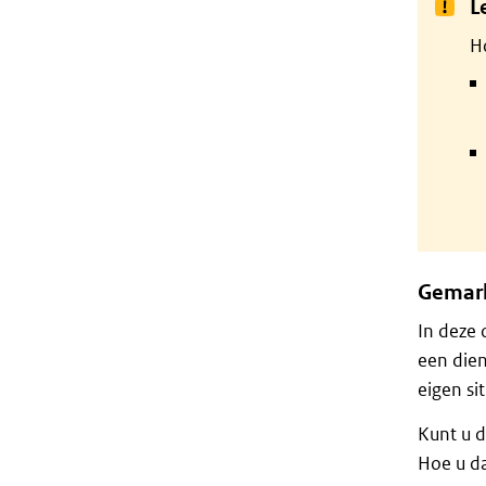
L
H
Gemark
In deze 
een dien
eigen sit
Kunt u d
Hoe u da