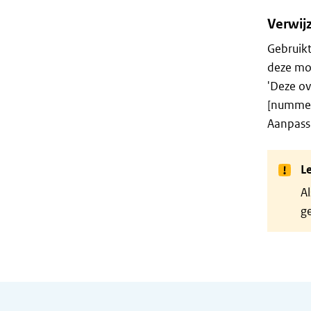
Verwij
Gebruik
deze mo
'Deze ov
[nummer
Aanpassi
Le
Al
g
Algemene informatie