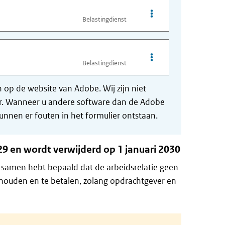
Opties van bestand Mo
Belastingdienst
Opties van bestand Mo
Belastingdienst
op de website van Adobe. Wij zijn niet
der. Wanneer u andere software dan de Adobe
nnen er fouten in het formulier ontstaan.
9 en wordt verwijderd op 1 januari 2030
samen hebt bepaald dat de arbeidsrelatie geen
 houden en te betalen, zolang opdrachtgever en