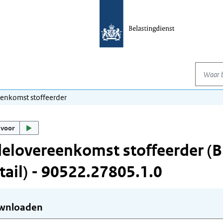
Waar be
enkomst stoffeerder
 voor
lovereenkomst stoffeerder (B
tail) - 90522.27805.1.0
wnloaden