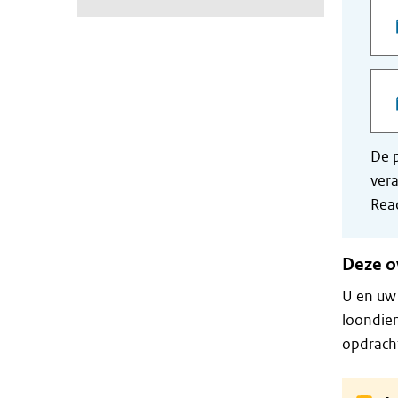
De p
vera
Read
Deze o
U en uw
loondien
opdrach