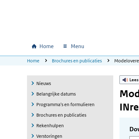
Ga naar hoofdinhoud
Ga direct naar hoofdnavigatie
Ga direct naar footer
Home
Menu
Hoofdnavigatie
U bevindt zich hier:
Home
Brochures en publicaties
Modelovere
Lees
Nieuws
Mode
Belangrijke datums
INre
Programma's en formulieren
Brochures en publicaties
Rekenhulpen
Do
Verstoringen