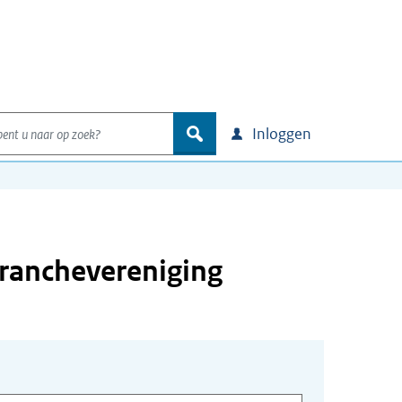
nt u naar op zoek?
zoek
Inloggen
ranchevereniging