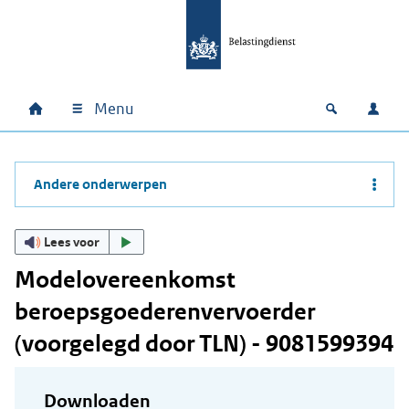
Ga naar hoofdinhoud
Ga direct naar hoofdnavigatie
Ga direct naar footer
Menu
Home
Open zoek
Inlo
Hoofdnavigatie
Andere onderwerpen
Lees voor
Modelovereenkomst
beroepsgoederenvervoerder
(voorgelegd door TLN) - 9081599394
Downloaden