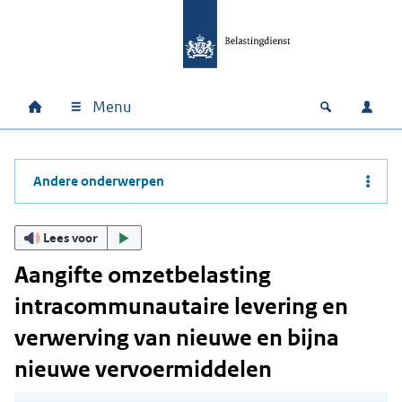
Ga naar hoofdinhoud
Ga direct naar hoofdnavigatie
Ga direct naar footer
Menu
Home
Open zoek
Inlo
Hoofdnavigatie
Andere onderwerpen
Lees voor
Aangifte omzetbelasting
intracommunautaire levering en
verwerving van nieuwe en bijna
nieuwe vervoermiddelen