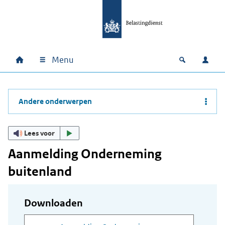
Ga naar hoofdinhoud
Ga direct naar hoofdnavigatie
Ga direct naar footer
Menu
Home
Open zoek
Inlo
Hoofdnavigatie
Andere onderwerpen
Lees voor
Aanmelding Onderneming
buitenland
Downloaden