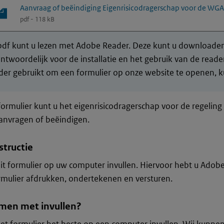
Aanvraag of beëindiging Eigenrisicodragerschap voor de WGA
pdf - 118 kB
df kunt u lezen met Adobe Reader. Deze kunt u downloaden 
ntwoordelijk voor de installatie en het gebruik van de rea
er gebruikt om een formulier op onze website te openen, ku
formulier kunt u het eigenrisicodragerschap voor de regelin
anvragen of beëindigen.
structie
it formulier op uw computer invullen. Hiervoor hebt u Adob
rmulier afdrukken, ondertekenen en versturen.
men met invullen?