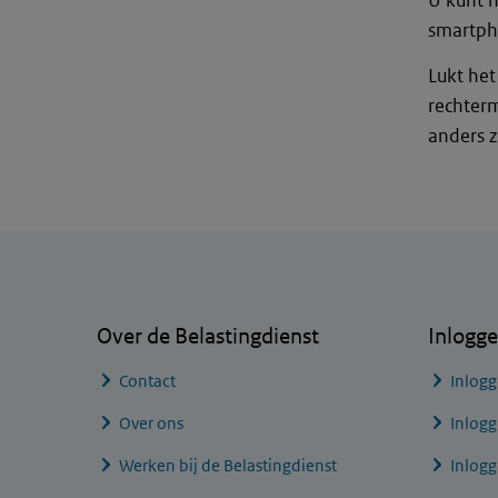
U kunt h
smartph
Lukt het
rechterm
anders zi
Algemene informatie
Over de Belastingdienst
Inlogg
Contact
Inlogg
Over ons
Inlogg
Werken bij de Belastingdienst
Inlog