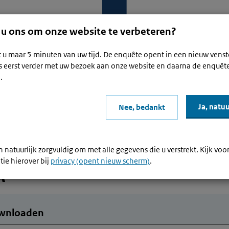
 u ons om onze website te verbeteren?
t u maar 5 minuten van uw tijd. De enquête opent in een nieuw venst
s eerst verder met uw bezoek aan onze website en daarna de enquêt
Waar be
.
g of beëindiging Eigenrisicodragerschap voor de WGA
Ja, natuu
Nee, bedankt
 voor
raag of beëindiging Eigenrisic
 natuurlijk zorgvuldig om met alle gegevens die u verstrekt. Kijk voo
tie hierover bij
privacy (opent nieuw scherm)
.
A
wnloaden