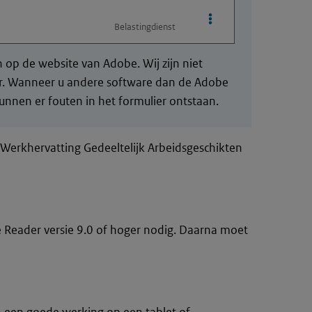
Opties van bestand Aa
Belastingdienst
op de website van Adobe. Wij zijn niet
der. Wanneer u andere software dan de Adobe
nnen er fouten in het formulier ontstaan.
g Werkhervatting Gedeeltelijk Arbeidsgeschikten
e Reader versie 9.0 of hoger nodig. Daarna moet