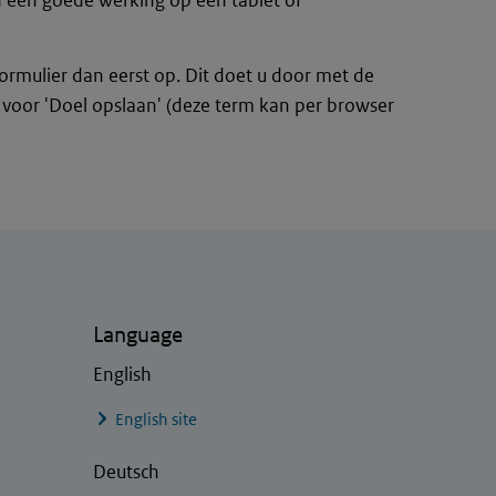
n een goede werking op een tablet of
formulier dan eerst op. Dit doet u door met de
n voor 'Doel opslaan' (deze term kan per browser
Language
English
English site
Deutsch