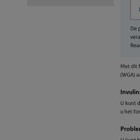
De p
vera
Read
Met dit 
(WGA) a
Invulin
U kunt d
u het fo
Proble