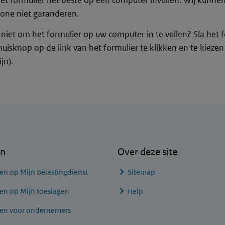
et formulier het beste op een computer invullen. Wij kunne
one niet garanderen.
 niet om het formulier op uw computer in te vullen? Sla het 
uisknop op de link van het formulier te klikken en te kieze
jn).
en
Over deze site
en op Mijn Belastingdienst
Sitemap
en op Mijn toeslagen
Help
gen voor ondernemers