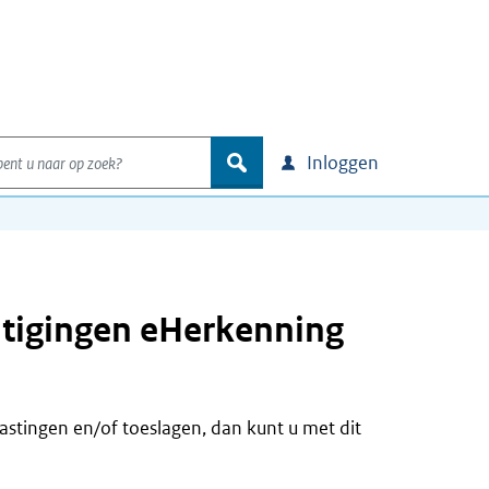
nt u naar op zoek?
zoek
Inloggen
tigingen eHerkenning
astingen en/of toeslagen, dan kunt u met dit