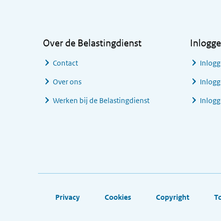
Algemene informatie
Over de Belastingdienst
Inlogg
Contact
Inlogg
Over ons
Inlogg
Werken bij de Belastingdienst
Inlog
Footer links
Privacy
Cookies
Copyright
T