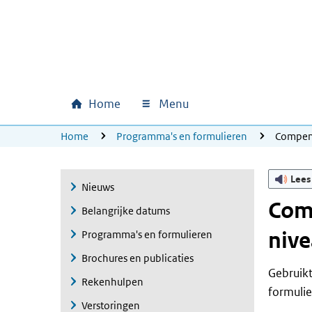
Ga naar hoofdinhoud
Ga direct naar hoofdnavigatie
Ga direct naar footer
Home
Menu
Hoofdnavigatie
U bevindt zich hier:
Home
Programma's en formulieren
Compen
Lees
Nieuws
Com
Belangrijke datums
nive
Programma's en formulieren
Brochures en publicaties
Gebruikt
Rekenhulpen
formuli
Verstoringen