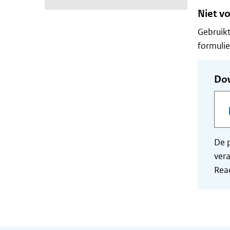
Niet vo
Gebruikt
formulie
Do
De p
vera
Read