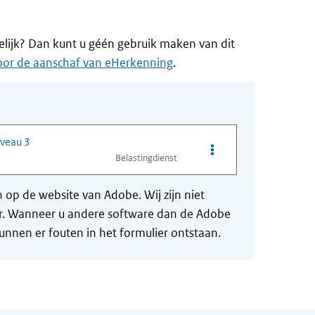
elijk? Dan kunt u géén gebruik maken van dit
oor de aanschaf van eHerkenning
.
veau 3
Opties van bestand Co
Belastingdienst
op de website van Adobe. Wij zijn niet
der. Wanneer u andere software dan de Adobe
nnen er fouten in het formulier ontstaan.