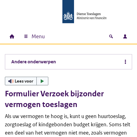
Ga naar hoofdinhoud
Ga direct naar hoofdnavigatie
Ga direct naar footer
Menu
Home
Open zoek
Inlo
Hoofdnavigatie
Andere onderwerpen
Lees voor
Formulier Verzoek bijzonder
vermogen toeslagen
Als uw vermogen te hoog is, kunt u geen huurtoeslag,
zorgtoeslag of kindgebonden budget krijgen. Soms telt
een deel van het vermogen niet mee, zoals vermogen