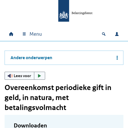
Ga naar hoofdinhoud
Ga direct naar hoofdnavigatie
Ga direct naar footer
Menu
Home
Open zoek
Inlo
Hoofdnavigatie
Andere onderwerpen
Lees voor
Overeenkomst periodieke gift in
geld, in natura, met
betalingsvolmacht
Downloaden