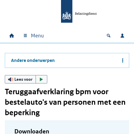
Ga naar hoofdinhoud
Ga direct naar hoofdnavigatie
Ga direct naar footer
Menu
Home
Open zoek
Inlo
Hoofdnavigatie
Andere onderwerpen
Lees voor
Teruggaafverklaring bpm voor
bestelauto's van personen met een
beperking
Downloaden