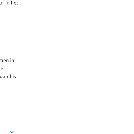
of in het
emen in
de
wand is