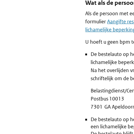
Wat als de persoo
Als de persoon met ee
formulier
Aangifte re
lichamelijke beperki
U hoeft u geen bpm te
De bestelauto op 
lichamelijke beperk
Na het overlijden 
schriftelijk om de 
Belastingdienst/Ce
Postbus 10013
7301 GA Apeldoor
De bestelauto op h
een lichamelijke be
De bestelauto blij