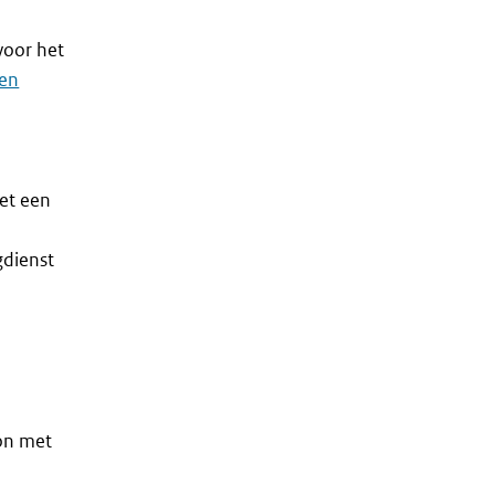
voor het
en
et een
gdienst
on met