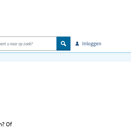
nt u naar op zoek?
zoek
Inloggen
n? Of