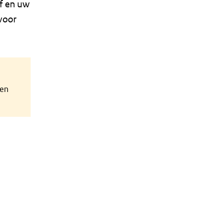
lf en uw
voor
een