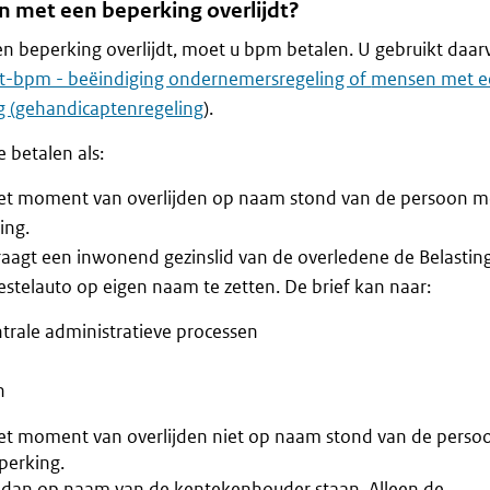
n met een beperking overlijdt?
n beperking overlijdt, moet u bpm betalen. U gebruikt daar
st-bpm - beëindiging ondernemersregeling of
mensen met e
ng (gehandicaptenregeling
).
 betalen als:
het moment van overlijden op naam stond van de persoon m
ing.
vraagt een inwonend gezinslid van de overledene de Belastin
bestelauto op eigen naam te zetten. De brief kan naar:
ntrale administratieve processen
n
et moment van overlijden niet op naam stond van de perso
perking.
ft dan op naam van de kentekenhouder staan. Alleen de