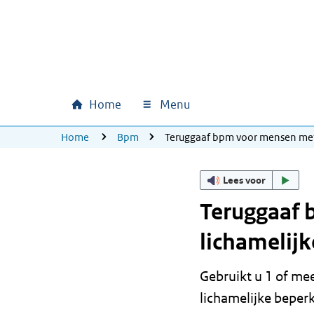
Ga naar hoofdinhoud
Ga direct naar hoofdnavigatie
Ga direct naar footer
Home
Menu
Hoofdnavigatie
U bevindt zich hier:
Home
Bpm
Teruggaaf bpm voor mensen met
Lees voor
Teruggaaf
lichamelij
Gebruikt u 1 of me
lichamelijke beper