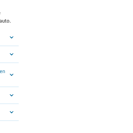
e
auto.
)
een