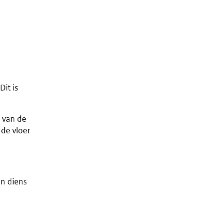
it is
 van de
 de vloer
en diens