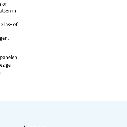
n of
atsen in
 las- of
gen.
 panelen
ezige
.