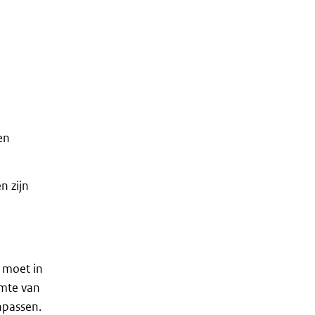
en
n zijn
 moet in
imte van
npassen.