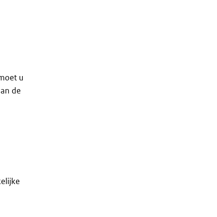
 moet u
aan de
elijke