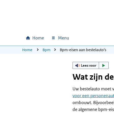
Ga naar hoofdinhoud
Ga direct naar hoofdnavigatie
Ga direct naar footer
Home
Menu
Hoofdnavigatie
U bevindt zich hier:
Home
Bpm
Bpm-eisen aan bestelauto's
Lees voor
Wat zijn d
Uw bestelauto moet v
voor een personenau
ombouwt. Bijvoorbeeld
de algemene bpm-eisen