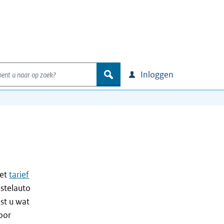
nt u naar op zoek?
zoek
Inloggen
het
tarief
stelauto
st u wat
oor