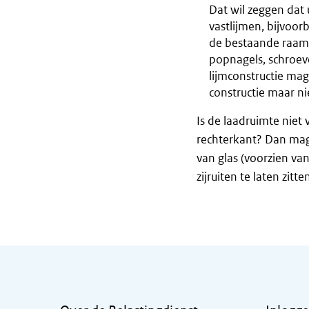
Dat wil zeggen dat 
vastlijmen, bijvoor
de bestaande raamr
popnagels, schroev
lijmconstructie mag
constructie maar n
Is de laadruimte niet 
rechterkant? Dan mag
van glas (voorzien va
zijruiten te laten zi
Algemene informatie