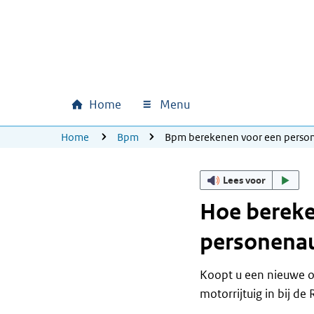
Ga naar hoofdinhoud
Ga direct naar hoofdnavigatie
Ga direct naar footer
Home
Menu
Hoofdnavigatie
U bevindt zich hier:
Home
Bpm
Bpm berekenen voor een perso
Lees voor
Hoe bereke
personena
Koopt u een nieuwe of
motorrijtuig in bij 