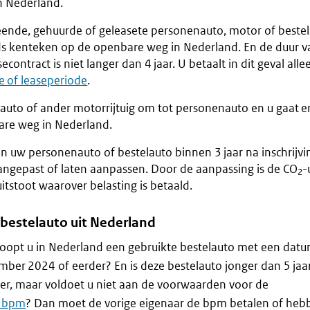
n Nederland.
leende, gehuurde of geleasete personenauto, motor of beste
s kenteken op de openbare weg in Nederland. En de duur v
econtract is niet langer dan 4 jaar. U betaalt in dit geval all
e of leaseperiode
.
auto of ander motorrijtuig om tot personenauto en u gaat 
are weg in Nederland.
 uw personenauto of bestelauto binnen 3 jaar na inschrijvin
angepast of laten aanpassen. Door de aanpassing is de CO
-
2
uitstoot waarover belasting is betaald.
 bestelauto uit Nederland
 koopt u in Nederland een gebruikte bestelauto met een datu
mber 2024 of eerder? En is deze bestelauto jonger dan 5 jaa
r, maar voldoet u niet aan de voorwaarden voor de
g bpm
? Dan moet de vorige eigenaar de bpm betalen of heb