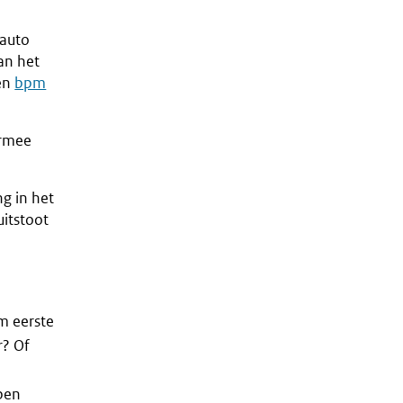
lauto
an het
een
bpm
ermee
g in het
uitstoot
m eerste
r? Of
ben