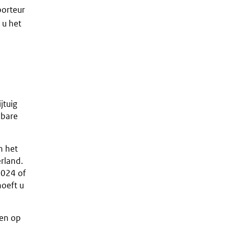
porteur
 u het
jtuig
nbare
n het
rland.
2024 of
oeft u
ken op