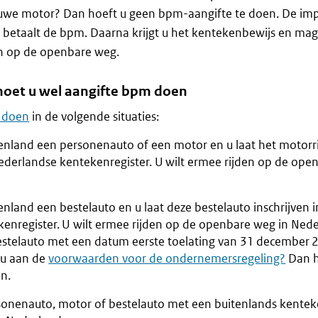
euwe motor? Dan hoeft u geen bpm-aangifte te doen. De im
 betaalt de bpm. Daarna krijgt u het kentekenbewijs en mag
en op de openbare weg.
 moet u wel aangifte bpm doen
 doen
in de volgende situaties:
tenland een personenauto of een motor en u laat het motorri
Nederlandse kentekenregister. U wilt ermee rijden op de ope
enland een bestelauto en u laat deze bestelauto inschrijven i
enregister. U wilt ermee rijden op de openbare weg in Nede
stelauto met een datum eerste toelating van 31 december 
 u aan de
voorwaarden voor de ondernemersregeling?
Dan h
n.
sonenauto, motor of bestelauto met een buitenlands kente