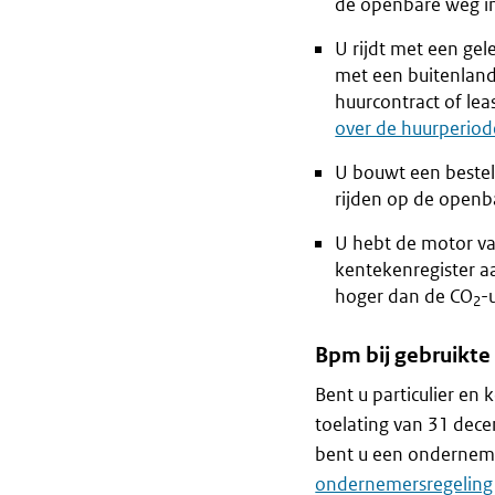
de openbare weg i
U rijdt met een ge
met een buitenland
huurcontract of leas
over de huurperiod
U bouwt een bestel
rijden op de openb
U hebt de motor van
kentekenregister a
hoger dan de CO
-
2
Bpm bij gebruikte
Bent u particulier en
toelating van 31 dece
bent u een onderneme
ondernemersregelin