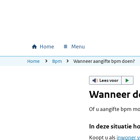
Ga naar hoofdinhoud
Ga direct naar hoofdnavigatie
Ga direct naar footer
Home
Menu
Hoofdnavigatie
U bevindt zich hier:
Home
Bpm
Wanneer aangifte bpm doen?
Lees voor
Wanneer do
Of u aangifte bpm moe
In deze situatie 
Koopt u als
inwoner 