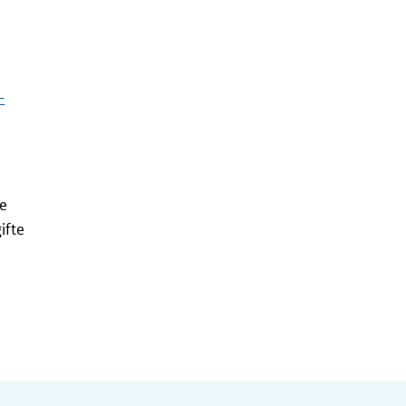
–
re
ifte