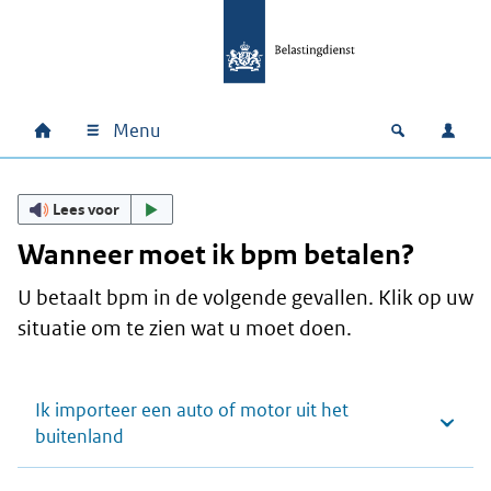
Ga naar hoofdinhoud
Ga direct naar hoofdnavigatie
Ga direct naar footer
Menu
Home
Open zoek
Inlo
Hoofdnavigatie
Lees voor
Wanneer moet ik bpm betalen?
U betaalt bpm in de volgende gevallen. Klik op uw
situatie om te zien wat u moet doen.
Ik importeer een auto of motor uit het
buitenland