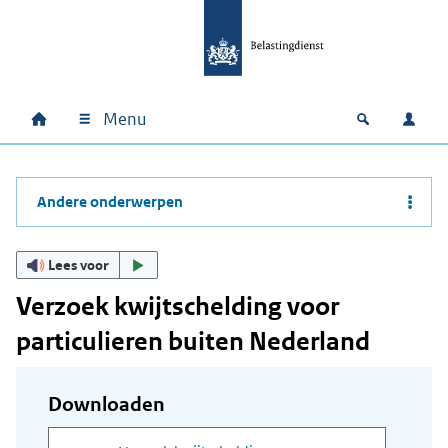
Ga naar hoofdinhoud
Ga direct naar hoofdnavigatie
Ga direct naar footer
Menu
Home
Open zoek
Inlo
Hoofdnavigatie
Andere onderwerpen
Lees voor
Verzoek kwijtschelding voor
particulieren buiten Nederland
Downloaden