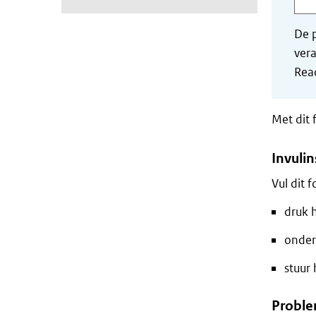
De p
vera
Read
Met dit 
Invulin
Vul dit 
druk h
onder
stuur 
Proble