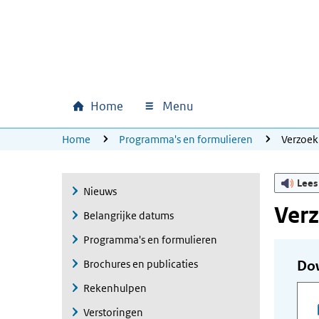
Ga naar hoofdinhoud
Ga direct naar hoofdnavigatie
Ga direct naar footer
Home
Menu
Hoofdnavigatie
U bevindt zich hier:
Home
Programma's en formulieren
Verzoek
Lees
Nieuws
Verz
Belangrijke datums
Programma's en formulieren
Brochures en publicaties
Do
Rekenhulpen
Verstoringen