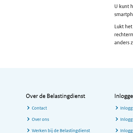
U kunt h
smartph
Lukt het
rechterm
anders zi
Algemene informatie
Over de Belastingdienst
Inlogg
Contact
Inlogg
Over ons
Inlogg
Werken bij de Belastingdienst
Inlog