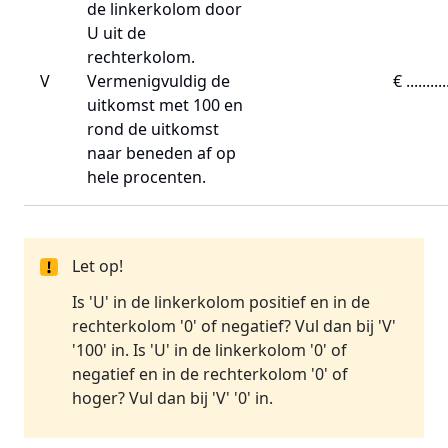
de linkerkolom door
U uit de
rechterkolom.
V
Vermenigvuldig de
€ .........
uitkomst met 100 en
rond de uitkomst
naar beneden af op
hele procenten.
Let op!
Is 'U' in de linkerkolom positief en in de
rechterkolom '0' of negatief? Vul dan bij 'V'
'100' in. Is 'U' in de linkerkolom '0' of
negatief en in de rechterkolom '0' of
hoger? Vul dan bij 'V' '0' in.