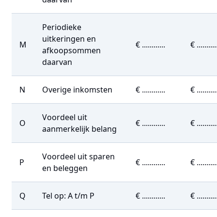
Periodieke
uitkeringen en
M
€ ............
€ ..........
afkoopsommen
daarvan
N
Overige inkomsten
€ ............
€ ..........
Voordeel uit
O
€ ............
€ ..........
aanmerkelijk belang
Voordeel uit sparen
P
€ ............
€ ..........
en beleggen
Q
Tel op: A t/m P
€ ............
€ ..........