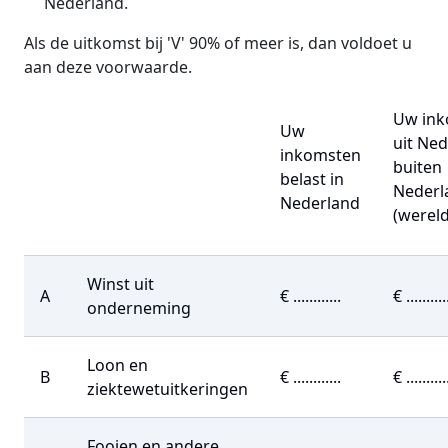
Nederland.
Als de uitkomst bij 'V' 90% of meer is, dan voldoet u
aan deze voorwaarde.
Uw ink
Uw
uit Ne
inkomsten
buiten
belast in
Nederl
Nederland
(werel
Winst uit
A
€ ............
€ ..........
onderneming
Loon en
B
€ ............
€ ..........
ziektewetuitkeringen
Fooien en andere