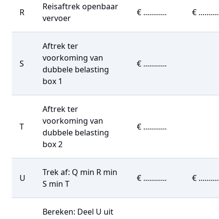
Reisaftrek openbaar
R
€ ............
€ ..........
vervoer
Aftrek ter
voorkoming van
S
€ ............
dubbele belasting
box 1
Aftrek ter
voorkoming van
T
€ ............
dubbele belasting
box 2
Trek af: Q min R min
U
€ ............
€ ..........
S min T
Bereken:
Deel U uit