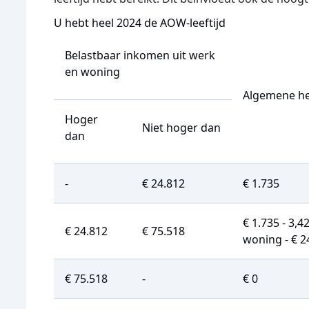
U hebt heel 2024 de AOW-leeftijd
Belastbaar inkomen uit werk
en woning
Algemene he
Hoger
Niet hoger dan
dan
-
€ 24.812
€ 1.735
€ 1.735 - 3,
€ 24.812
€ 75.518
woning - € 2
€ 75.518
-
€ 0