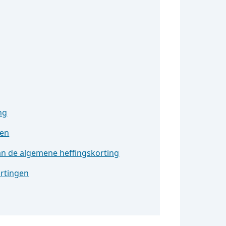
ng
gen
van de algemene heffingskorting
ortingen