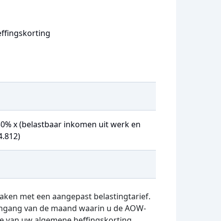
ffingskorting
630% x (belastbaar inkomen uit werk en
4.812)
 maken met een aangepast belastingtarief.
ingang van de maand waarin u de AOW-
gte van uw algemene heffingskorting.