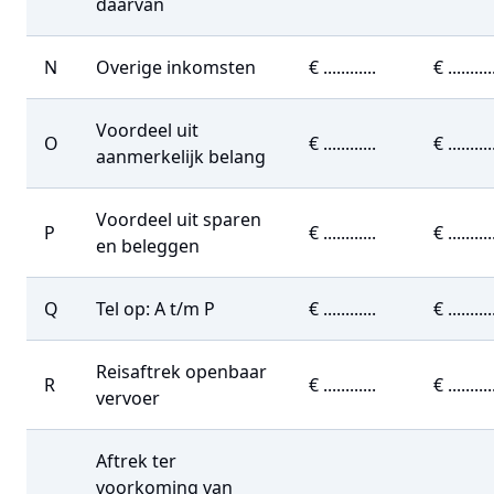
daarvan
N
Overige inkomsten
€ ............
€ ..........
Voordeel uit
O
€ ............
€ ..........
aanmerkelijk belang
Voordeel uit sparen
P
€ ............
€ ..........
en beleggen
Q
Tel op: A t/m P
€ ............
€ ..........
Reisaftrek openbaar
R
€ ............
€ ..........
vervoer
Aftrek ter
voorkoming van