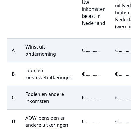
Uw
uit Ne
inkomsten
buiten
belast in
Nederl
Nederland
(werel
Winst uit
A
€ ............
€ ..........
onderneming
Loon en
B
€ ............
€ ..........
ziektewetuitkeringen
Fooien en andere
C
€ ............
€ ..........
inkomsten
AOW, pensioen en
D
€ ............
€ ..........
andere uitkeringen