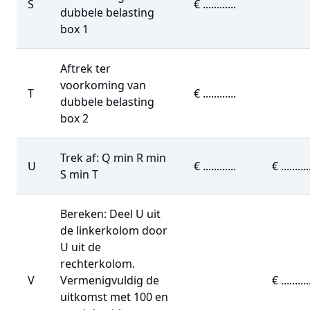
S
€ ............
dubbele belasting
box 1
Aftrek ter
voorkoming van
T
€ ............
dubbele belasting
box 2
Trek af: Q min R min
U
€ ............
€ ..........
S min T
Bereken:
Deel U uit
de linkerkolom door
U uit de
rechterkolom.
V
Vermenigvuldig de
€ .........
uitkomst met 100 en