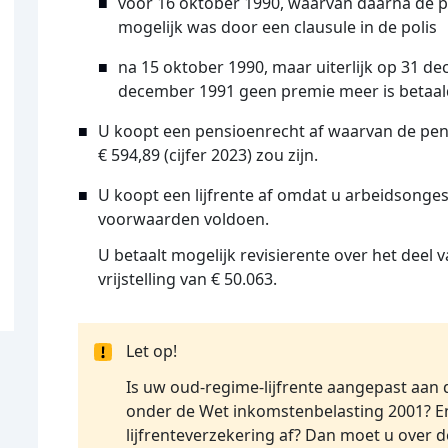
vóór 16 oktober 1990, waarvan daarna de pr
mogelijk was door een clausule in de polis
na 15 oktober 1990, maar uiterlijk op 31 
december 1991 geen premie meer is betaa
U koopt een pensioenrecht af waarvan de pens
€ 594,89 (cijfer 2023) zou zijn.
U koopt een lijfrente af omdat u arbeidsonge
voorwaarden voldoen.
U betaalt mogelijk revisierente over het deel
vrijstelling van € 50.063.
Let op!
Is uw oud-regime-lijfrente aangepast aan
onder de Wet inkomstenbelasting 2001? En
lijfrenteverzekering af? Dan moet u over 