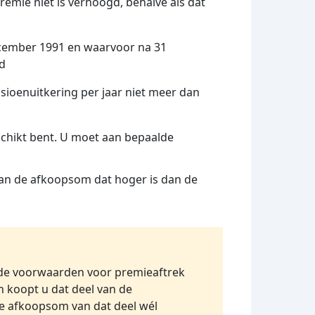
emie niet is verhoogd, behalve als dat
december 1991 en waarvoor na 31
ld
ioenuitkering per jaar niet meer dan
schikt bent. U moet aan bepaalde
 van de afkoopsom dat hoger is dan de
 de voorwaarden voor premieaftrek
 koopt u dat deel van de
de afkoopsom van dat deel wél