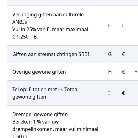
Verhoging giften aan culturele
ANBI’s
F
€
Vul in 25% van E, maar maximaal
€ 1.250 – B.
Giften aan steunstichtingen SBBI
G
€
Overige gewone giften
H
€
+
Tel op: E tot en met H. Totaal
I
€
gewone giften
Drempel gewone giften
Bereken 1 % van uw
drempelinkomen, maar vul minimaal
€ 60 in.