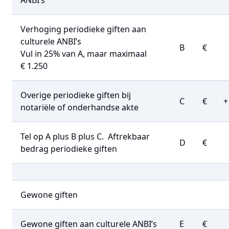
ANBI’s
Verhoging periodieke giften aan
culturele ANBI’s
B
€
Vul in 25% van A, maar maximaal
€ 1.250
Overige periodieke giften bij
C
€
+
notariële of onderhandse akte
Tel op A plus B plus C.
Aftrekbaar
D
€
bedrag periodieke giften
Gewone giften
Gewone giften aan culturele ANBI’s
E
€