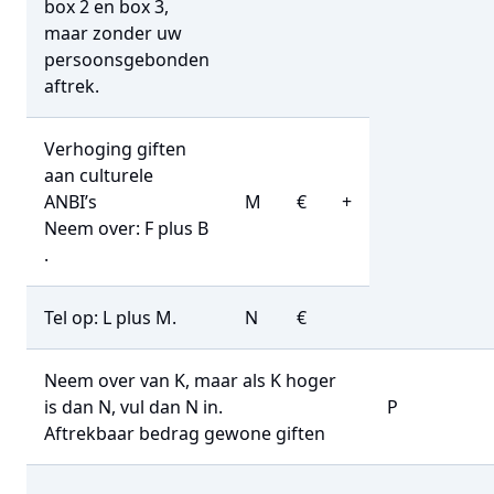
box 2 en box 3,
maar zonder uw
persoonsgebonden
aftrek.
Verhoging giften
aan culturele
ANBI’s
M
€
+
Neem over: F plus B
.
Tel op: L plus M.
N
€
Neem over van K, maar als K hoger
is dan N, vul dan N in.
P
Aftrekbaar bedrag gewone giften