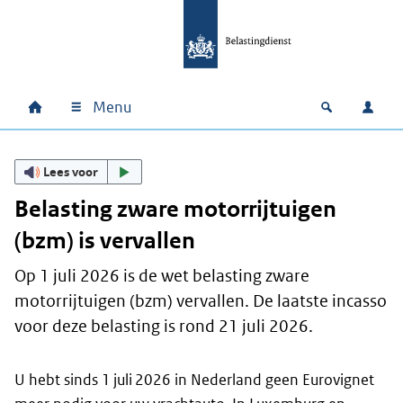
Ga naar hoofdinhoud
Ga direct naar hoofdnavigatie
Ga direct naar footer
Menu
Home
Open zoek
Inlo
Hoofdnavigatie
Lees voor
Belasting zware motorrijtuigen
(bzm) is vervallen
Op 1 juli 2026 is de wet belasting zware
motorrijtuigen (bzm) vervallen. De laatste incasso
voor deze belasting is rond 21 juli 2026.
U hebt sinds 1 juli 2026 in Nederland geen Eurovignet