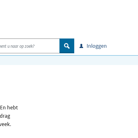
nt u naar op zoek?
zoek
Inloggen
 En hebt
edrag
week.