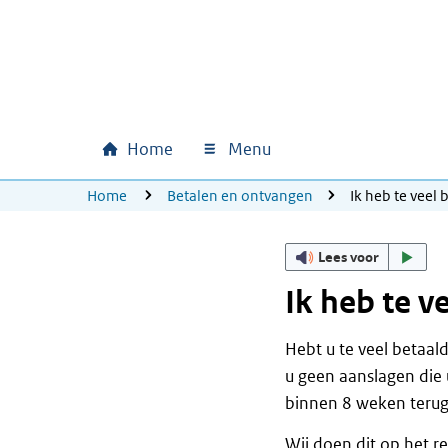
Ga naar hoofdinhoud
Ga direct naar hoofdnavigatie
Ga direct naar footer
Home
Menu
Hoofdnavigatie
U bevindt zich hier:
Home
Betalen en ontvangen
Ik heb te veel 
Lees voor
Ik heb te v
Hebt u te veel betaal
u geen aanslagen die
binnen 8 weken terug.
Wij doen dit op het r