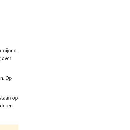
rmijnen.
g over
en. Op
staan op
nderen