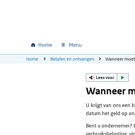
Ga naar hoofdinhoud
Ga direct naar hoofdnavigatie
Ga direct naar footer
Home
Menu
Hoofdnavigatie
U bevindt zich hier:
Home
Betalen en ontvangen
Wanneer moet 
Lees voor
Wanneer mo
U krijgt van ons een 
datum het geld op on
Bent u ondernemer? D
verbruiksbelasting, v