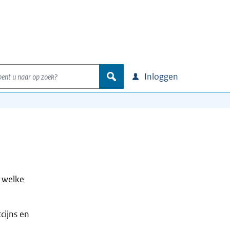
nt u naar op zoek?
zoek
Inloggen
p welke
cijns en