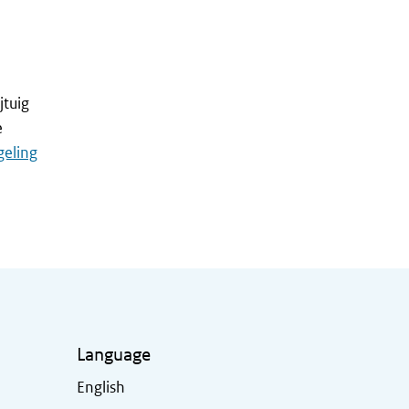
jtuig
e
geling
Language
English