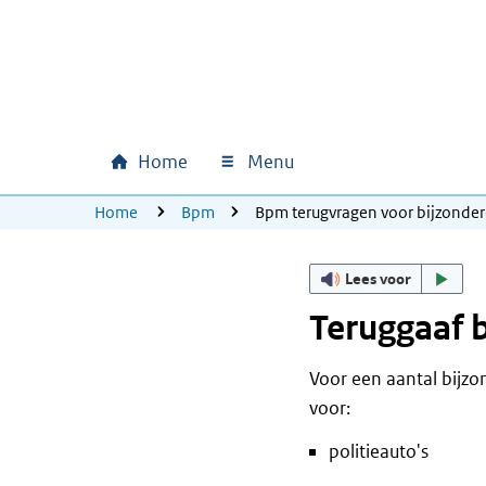
Ga naar hoofdinhoud
Ga direct naar hoofdnavigatie
Ga direct naar footer
Home
Menu
Hoofdnavigatie
U bevindt zich hier:
Home
Bpm
Bpm terugvragen voor bijzonder
Lees voor
Teruggaaf 
Voor een aantal bijzo
voor:
politieauto's