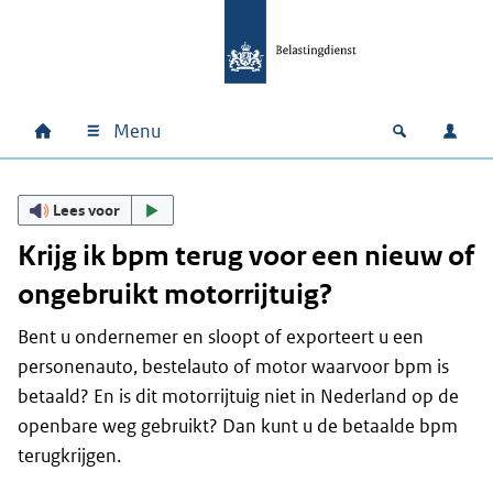
Ga naar hoofdinhoud
Ga direct naar hoofdnavigatie
Ga direct naar footer
Menu
Home
Open zoek
Inlo
Hoofdnavigatie
Lees voor
Krijg ik bpm terug voor een nieuw of
ongebruikt motorrijtuig?
Bent u ondernemer en sloopt of exporteert u een
personenauto, bestelauto of motor waarvoor bpm is
betaald? En is dit motorrijtuig niet in Nederland op de
openbare weg gebruikt? Dan kunt u de betaalde bpm
terugkrijgen.