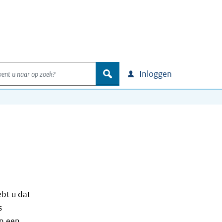
nt u naar op zoek?
zoek
Inloggen
ebt u dat
s
en een