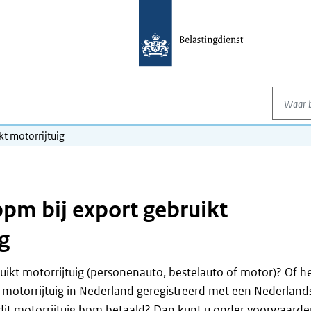
Waar be
kt motorrijtuig
bpm bij export gebruikt
g
uikt motorrijtuig (personenauto, bestelauto of motor)? Of h
 motorrijtuig in Nederland geregistreerd met een Nederland
 dit motorrijtuig bpm betaald? Dan kunt u onder voorwaard