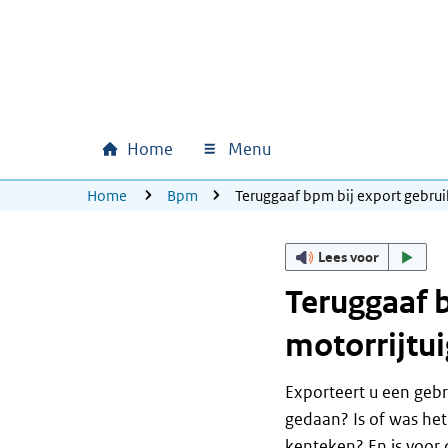
Ga naar hoofdinhoud
Ga direct naar hoofdnavigatie
Ga direct naar footer
Home
Menu
Hoofdnavigatie
U bevindt zich hier:
Home
Bpm
Teruggaaf bpm bij export gebrui
Lees voor
Teruggaaf 
motorrijtui
Exporteert u een gebr
gedaan? Is of was het
kenteken? En is voor