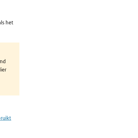
als het
and
ier
ruikt