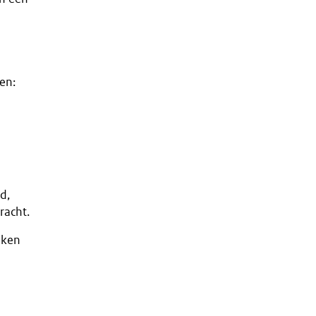
en:
d,
racht.
eken