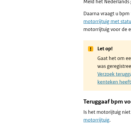
Meld het Nederlands 
Daarna vraagt u bpm 
motorrijtuig met stat
motorrijtuig voor de
Let op!
Gaat het om ee
was geregistre
Verzoek terugg
kenteken heef
Teruggaaf bpm voo
Is het motorijtuig nie
motorrijtuig
.