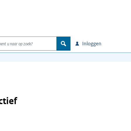
nt u naar op zoek?
zoek
Inloggen
ctief